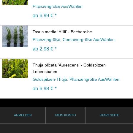
Pflanzengröße AusWählen
ab
6,99 € *
Taxus media 'Hillii' - Bechereibe
Pflanzengröße, Containergröße AusWählen
ab
2,98 € *
Thuja plicata 'Aurescens' - Goldspitzen
Lebensbaum
Goldspitzen-Thuja: Pflanzengröße AusWählen
ab
6,98 € *
ANMELDEN
MEIN KONTO
STARTSEITE