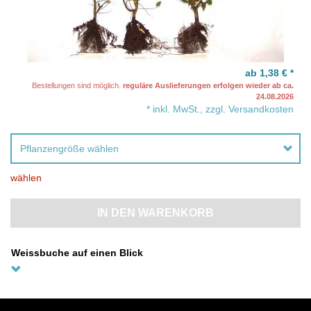
ab 1,38 €
*
Bestellungen sind möglich.
reguläre Auslieferungen erfolgen wieder ab ca.
24.08.2026
* inkl. MwSt., zzgl. Versandkosten
Pflanzengröße wählen
wählen
IN DEN WARENKORB
Weissbuche auf einen Blick
Die einheimische Hainbuche
(Weissbuche) ist nicht umsonst eine
Kurzbeschreibung
klassische Heckenpflanze: sie wächst
zügig, ist dicht verzweigt und dabei